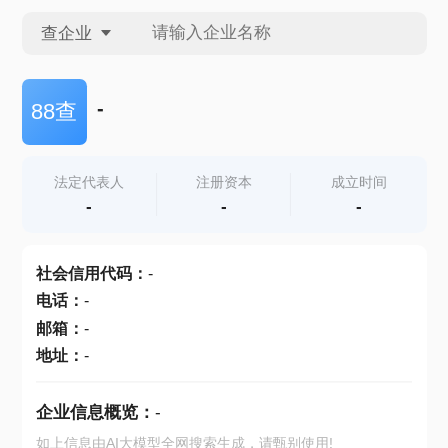
查企业
查企业
-
88查
查招投标
法定代表人
注册资本
成立时间
-
-
-
查产地
社会信用代码
：
-
电话
：
-
邮箱
：
-
地址
：
-
企业信息概览：
-
如上信息由AI大模型全网搜索生成，请甄别使用!