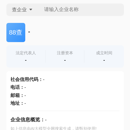
查企业
查企业
-
88查
查招投标
法定代表人
注册资本
成立时间
-
-
-
查产地
社会信用代码
：
-
电话
：
-
邮箱
：
-
地址
：
-
企业信息概览：
-
如上信息由AI大模型全网搜索生成，请甄别使用!