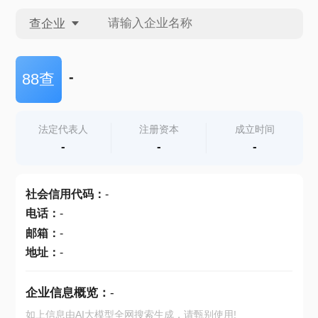
查企业
查企业
-
88查
查招投标
法定代表人
注册资本
成立时间
-
-
-
查产地
社会信用代码
：
-
电话
：
-
邮箱
：
-
地址
：
-
企业信息概览：
-
如上信息由AI大模型全网搜索生成，请甄别使用!