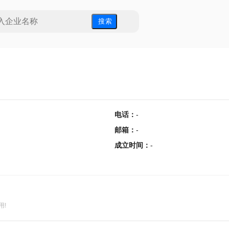
搜 索
电话
：
-
邮箱
：
-
成立时间
：
-
用!