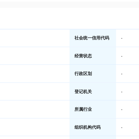
社会统一信用代码
-
经营状态
-
行政区划
-
登记机关
-
所属行业
-
组织机构代码
-