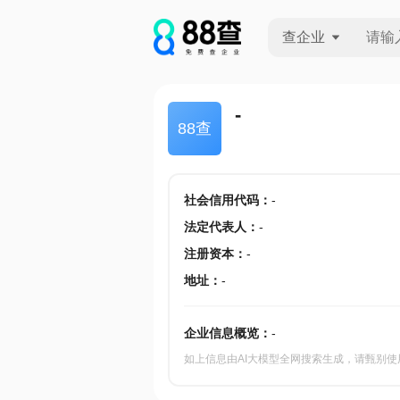
查企业
查企业
-
88查
查招投标
查产地
社会信用代码
：
-
法定代表人
：
-
注册资本
：
-
地址
：
-
企业信息概览：
-
如上信息由AI大模型全网搜索生成，请甄别使