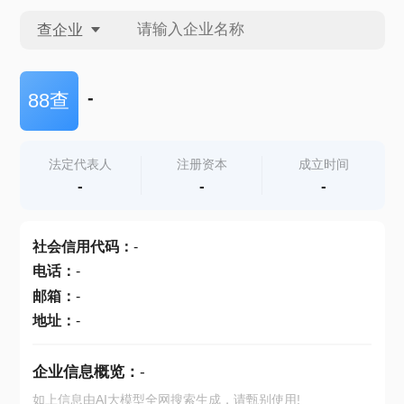
查企业
查企业
-
88查
查招投标
法定代表人
注册资本
成立时间
-
-
-
查产地
社会信用代码
：
-
电话
：
-
邮箱
：
-
地址
：
-
企业信息概览：
-
如上信息由AI大模型全网搜索生成，请甄别使用!