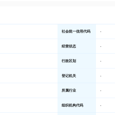
社会统一信用代码
-
经营状态
-
行政区划
-
登记机关
-
所属行业
-
组织机构代码
-