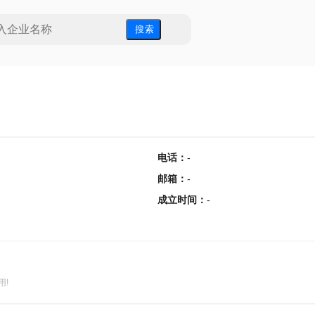
搜 索
电话
：
-
邮箱
：
-
成立时间
：
-
用!