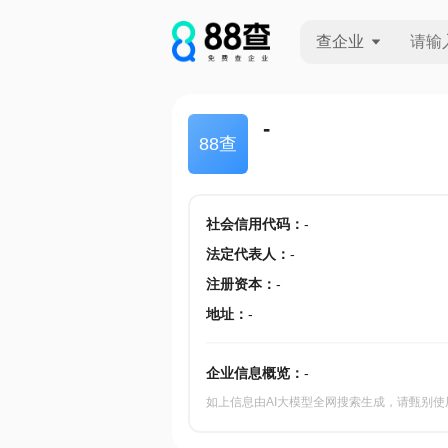
查企业
查企业
-
88查
查招投标
查产地
社会信用代码
：
-
法定代表人
：
-
注册资本
：
-
地址
：
-
企业信息概览：
-
如上信息由AI大模型全网搜索生成，请甄别使