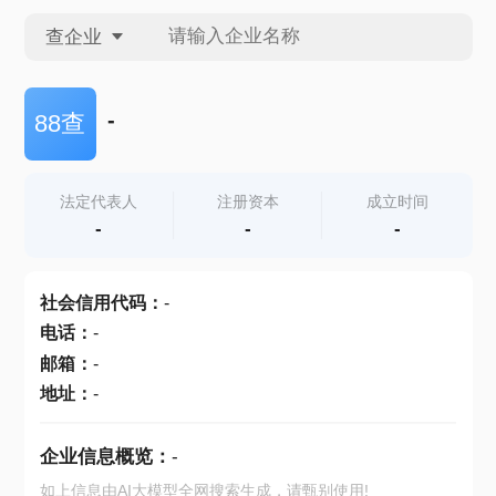
查企业
查企业
-
88查
查招投标
法定代表人
注册资本
成立时间
-
-
-
查产地
社会信用代码
：
-
电话
：
-
邮箱
：
-
地址
：
-
企业信息概览：
-
如上信息由AI大模型全网搜索生成，请甄别使用!