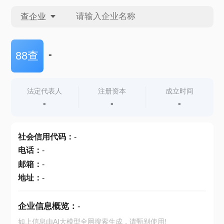
查企业
查企业
-
88查
查招投标
法定代表人
注册资本
成立时间
-
-
-
查产地
社会信用代码
：
-
电话
：
-
邮箱
：
-
地址
：
-
企业信息概览：
-
如上信息由AI大模型全网搜索生成，请甄别使用!