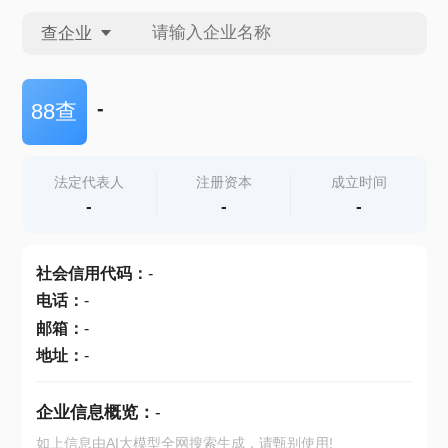
查企业
查企业
-
88查
查招投标
法定代表人
注册资本
成立时间
-
-
-
查产地
社会信用代码
：
-
电话
：
-
邮箱
：
-
地址
：
-
企业信息概览：
-
如上信息由AI大模型全网搜索生成，请甄别使用!