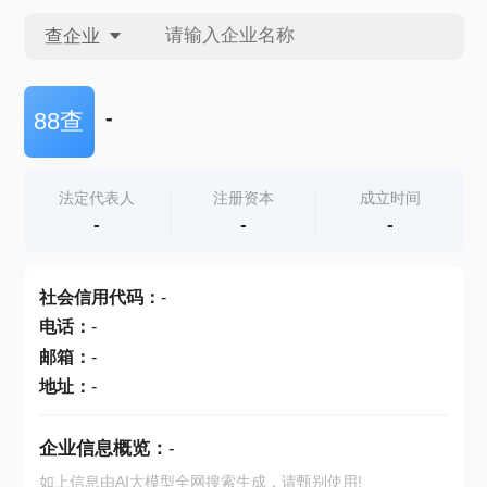
查企业
查企业
-
88查
查招投标
法定代表人
注册资本
成立时间
-
-
-
查产地
社会信用代码
：
-
电话
：
-
邮箱
：
-
地址
：
-
企业信息概览：
-
如上信息由AI大模型全网搜索生成，请甄别使用!