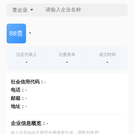
查企业
查企业
-
88查
查招投标
法定代表人
注册资本
成立时间
-
-
-
查产地
社会信用代码
：
-
电话
：
-
邮箱
：
-
地址
：
-
企业信息概览：
-
如上信息由AI大模型全网搜索生成，请甄别使用!