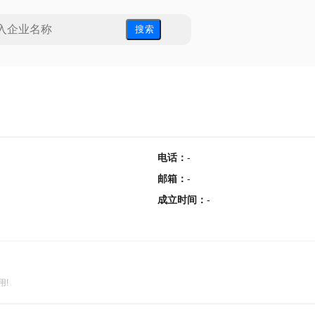
搜 索
电话
：
-
邮箱
：
-
成立时间
：
-
用!