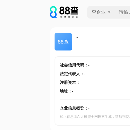
查企业
查企业
-
88查
查招投标
查产地
社会信用代码
：
-
法定代表人
：
-
注册资本
：
-
地址
：
-
企业信息概览：
-
如上信息由AI大模型全网搜索生成，请甄别使