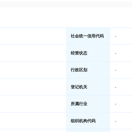
社会统一信用代码
-
经营状态
-
行政区划
-
登记机关
-
所属行业
-
组织机构代码
-