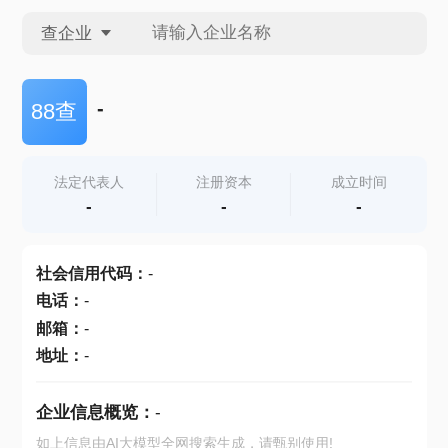
查企业
查企业
-
88查
查招投标
法定代表人
注册资本
成立时间
-
-
-
查产地
社会信用代码
：
-
电话
：
-
邮箱
：
-
地址
：
-
企业信息概览：
-
如上信息由AI大模型全网搜索生成，请甄别使用!