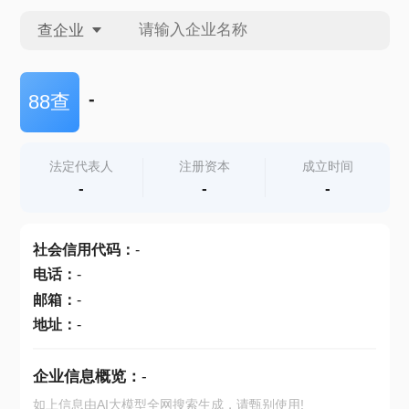
查企业
查企业
-
88查
查招投标
法定代表人
注册资本
成立时间
-
-
-
查产地
社会信用代码
：
-
电话
：
-
邮箱
：
-
地址
：
-
企业信息概览：
-
如上信息由AI大模型全网搜索生成，请甄别使用!