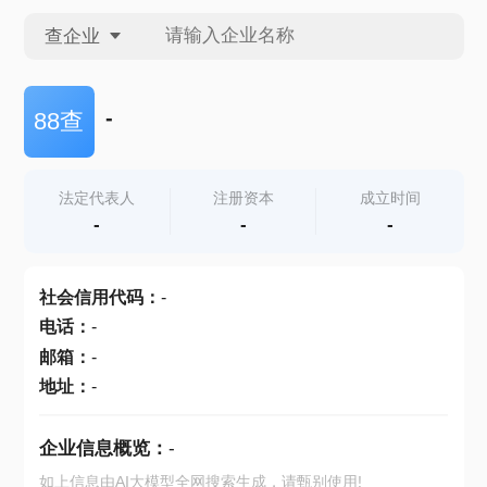
查企业
查企业
-
88查
查招投标
法定代表人
注册资本
成立时间
-
-
-
查产地
社会信用代码
：
-
电话
：
-
邮箱
：
-
地址
：
-
企业信息概览：
-
如上信息由AI大模型全网搜索生成，请甄别使用!