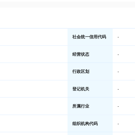
社会统一信用代码
-
经营状态
-
行政区划
-
登记机关
-
所属行业
-
组织机构代码
-