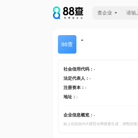
查企业
查企业
-
88查
查招投标
查产地
社会信用代码
：
-
法定代表人
：
-
注册资本
：
-
地址
：
-
企业信息概览：
-
如上信息由AI大模型全网搜索生成，请甄别使