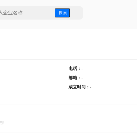
搜 索
电话
：
-
邮箱
：
-
成立时间
：
-
用!