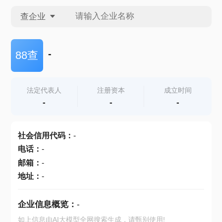
查企业
查企业
-
88查
查招投标
法定代表人
注册资本
成立时间
-
-
-
查产地
社会信用代码
：
-
电话
：
-
邮箱
：
-
地址
：
-
企业信息概览：
-
如上信息由AI大模型全网搜索生成，请甄别使用!