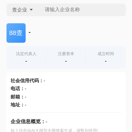
查企业
查企业
-
88查
查招投标
法定代表人
注册资本
成立时间
-
-
-
查产地
社会信用代码
：
-
电话
：
-
邮箱
：
-
地址
：
-
企业信息概览：
-
如上信息由AI大模型全网搜索生成，请甄别使用!