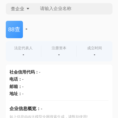
查企业
查企业
-
88查
查招投标
法定代表人
注册资本
成立时间
-
-
-
查产地
社会信用代码
：
-
电话
：
-
邮箱
：
-
地址
：
-
企业信息概览：
-
如上信息由AI大模型全网搜索生成，请甄别使用!