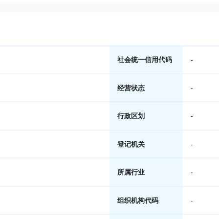
社会统一信用代码
-
经营状态
-
行政区划
-
登记机关
-
所属行业
-
组织机构代码
-