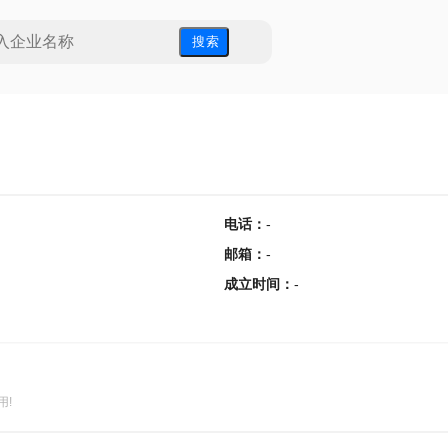
搜 索
电话
：
-
邮箱
：
-
成立时间
：
-
用!