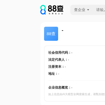
查企业
查企业
-
88查
查招投标
查产地
社会信用代码
：
-
法定代表人
：
-
注册资本
：
-
地址
：
-
企业信息概览：
-
如上信息由AI大模型全网搜索生成，请甄别使