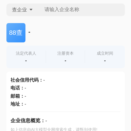
查企业
查企业
-
88查
查招投标
法定代表人
注册资本
成立时间
-
-
-
查产地
社会信用代码
：
-
电话
：
-
邮箱
：
-
地址
：
-
企业信息概览：
-
如上信息由AI大模型全网搜索生成，请甄别使用!