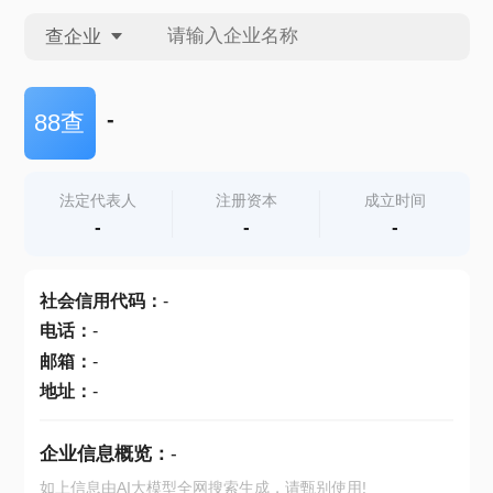
查企业
查企业
-
88查
查招投标
法定代表人
注册资本
成立时间
-
-
-
查产地
社会信用代码
：
-
电话
：
-
邮箱
：
-
地址
：
-
企业信息概览：
-
如上信息由AI大模型全网搜索生成，请甄别使用!