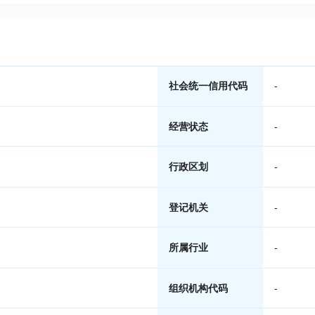
社会统一信用代码
-
经营状态
-
行政区划
-
登记机关
-
所属行业
-
组织机构代码
-