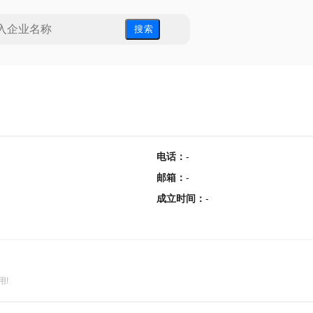
搜 索
电话
：
-
邮箱
：
-
成立时间
：
-
用!