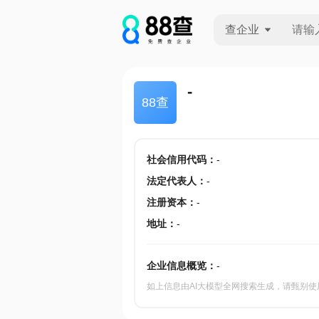
查企业
查企业
-
88查
查招投标
查产地
社会信用代码
：
-
法定代表人
：
-
注册资本
：
-
地址
：
-
企业信息概览：
-
如上信息由AI大模型全网搜索生成，请甄别使