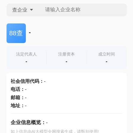
查企业
查企业
-
88查
查招投标
法定代表人
注册资本
成立时间
-
-
-
查产地
社会信用代码
：
-
电话
：
-
邮箱
：
-
地址
：
-
企业信息概览：
-
如上信息由AI大模型全网搜索生成，请甄别使用!