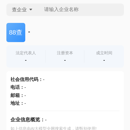
查企业
查企业
-
88查
查招投标
法定代表人
注册资本
成立时间
-
-
-
查产地
社会信用代码
：
-
电话
：
-
邮箱
：
-
地址
：
-
企业信息概览：
-
如上信息由AI大模型全网搜索生成，请甄别使用!