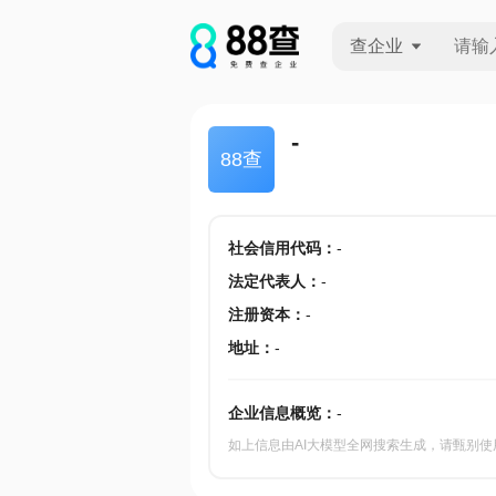
查企业
查企业
-
88查
查招投标
查产地
社会信用代码
：
-
法定代表人
：
-
注册资本
：
-
地址
：
-
企业信息概览：
-
如上信息由AI大模型全网搜索生成，请甄别使