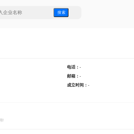
搜 索
电话
：
-
邮箱
：
-
成立时间
：
-
用!