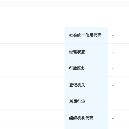
社会统一信用代码
-
经营状态
-
行政区划
-
登记机关
-
所属行业
-
组织机构代码
-