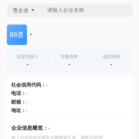
查企业
查企业
-
88查
查招投标
法定代表人
注册资本
成立时间
-
-
-
查产地
社会信用代码
：
-
电话
：
-
邮箱
：
-
地址
：
-
企业信息概览：
-
如上信息由AI大模型全网搜索生成，请甄别使用!