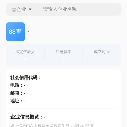
查企业
查企业
-
88查
查招投标
法定代表人
注册资本
成立时间
-
-
-
查产地
社会信用代码
：
-
电话
：
-
邮箱
：
-
地址
：
-
企业信息概览：
-
如上信息由AI大模型全网搜索生成，请甄别使用!