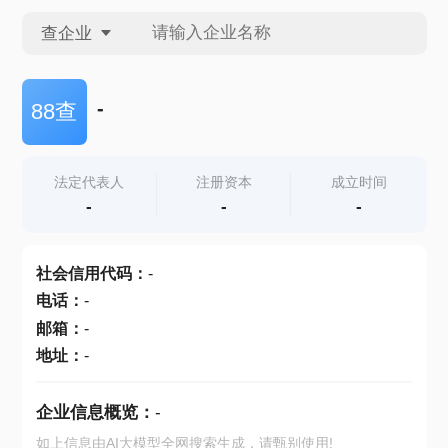
查企业
查企业
-
88查
查招投标
法定代表人
注册资本
成立时间
-
-
-
查产地
社会信用代码
：
-
电话
：
-
邮箱
：
-
地址
：
-
企业信息概览：
-
如上信息由AI大模型全网搜索生成，请甄别使用!