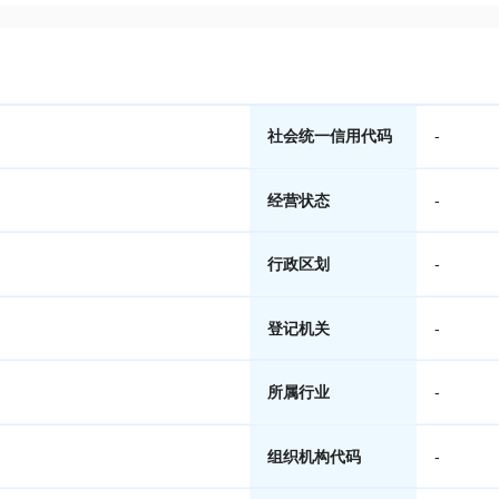
社会统一信用代码
-
经营状态
-
行政区划
-
登记机关
-
所属行业
-
组织机构代码
-