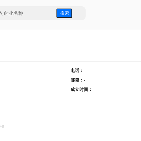
搜 索
电话
：
-
邮箱
：
-
成立时间
：
-
用!