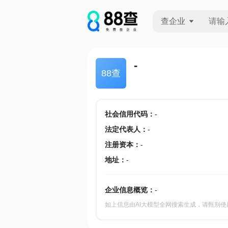
查企业
查企业
-
88查
查招投标
查产地
社会信用代码
：
-
法定代表人
：
-
注册资本
：
-
地址
：
-
企业信息概览：
-
如上信息由AI大模型全网搜索生成，请甄别使