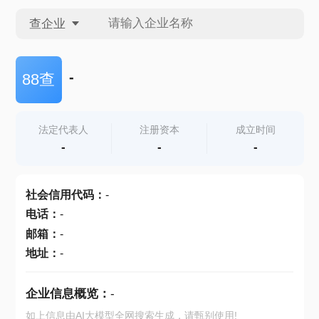
查企业
查企业
-
88查
查招投标
法定代表人
注册资本
成立时间
-
-
-
查产地
社会信用代码
：
-
电话
：
-
邮箱
：
-
地址
：
-
企业信息概览：
-
如上信息由AI大模型全网搜索生成，请甄别使用!