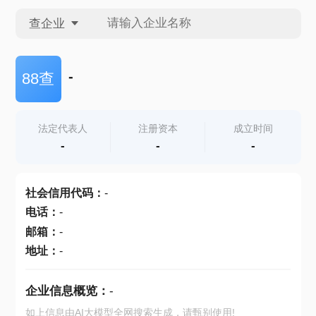
查企业
查企业
-
88查
查招投标
法定代表人
注册资本
成立时间
-
-
-
查产地
社会信用代码
：
-
电话
：
-
邮箱
：
-
地址
：
-
企业信息概览：
-
如上信息由AI大模型全网搜索生成，请甄别使用!