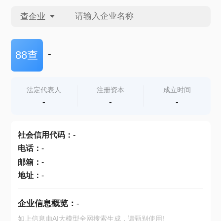
查企业
查企业
-
88查
查招投标
法定代表人
注册资本
成立时间
-
-
-
查产地
社会信用代码
：
-
电话
：
-
邮箱
：
-
地址
：
-
企业信息概览：
-
如上信息由AI大模型全网搜索生成，请甄别使用!