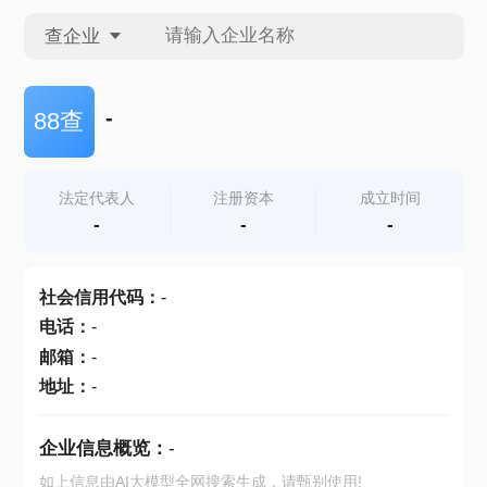
查企业
查企业
-
88查
查招投标
法定代表人
注册资本
成立时间
-
-
-
查产地
社会信用代码
：
-
电话
：
-
邮箱
：
-
地址
：
-
企业信息概览：
-
如上信息由AI大模型全网搜索生成，请甄别使用!