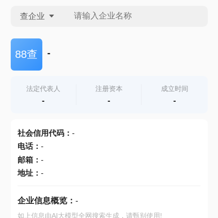
查企业
查企业
-
88查
查招投标
法定代表人
注册资本
成立时间
-
-
-
查产地
社会信用代码
：
-
电话
：
-
邮箱
：
-
地址
：
-
企业信息概览：
-
如上信息由AI大模型全网搜索生成，请甄别使用!