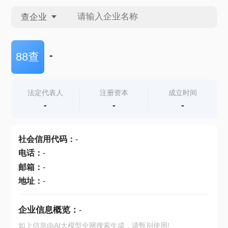
查企业
查企业
-
88查
查招投标
法定代表人
注册资本
成立时间
-
-
-
查产地
社会信用代码
：
-
电话
：
-
邮箱
：
-
地址
：
-
企业信息概览：
-
如上信息由AI大模型全网搜索生成，请甄别使用!