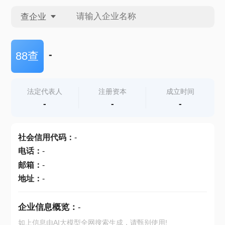
查企业
查企业
-
88查
查招投标
法定代表人
注册资本
成立时间
-
-
-
查产地
社会信用代码
：
-
电话
：
-
邮箱
：
-
地址
：
-
企业信息概览：
-
如上信息由AI大模型全网搜索生成，请甄别使用!