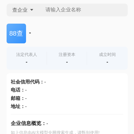
查企业
查企业
-
88查
查招投标
法定代表人
注册资本
成立时间
-
-
-
查产地
社会信用代码
：
-
电话
：
-
邮箱
：
-
地址
：
-
企业信息概览：
-
如上信息由AI大模型全网搜索生成，请甄别使用!