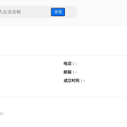
搜 索
电话
：
-
邮箱
：
-
成立时间
：
-
用!