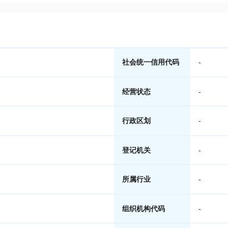
社会统一信用代码
-
经营状态
-
行政区划
-
登记机关
-
所属行业
-
组织机构代码
-