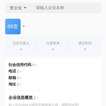
查企业
查企业
-
88查
查招投标
法定代表人
注册资本
成立时间
-
-
-
查产地
社会信用代码
：
-
电话
：
-
邮箱
：
-
地址
：
-
企业信息概览：
-
如上信息由AI大模型全网搜索生成，请甄别使用!