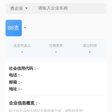
查企业
查企业
-
88查
查招投标
法定代表人
注册资本
成立时间
-
-
-
查产地
社会信用代码
：
-
电话
：
-
邮箱
：
-
地址
：
-
企业信息概览：
-
如上信息由AI大模型全网搜索生成，请甄别使用!