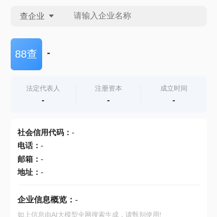
查企业
查企业
-
88查
查招投标
法定代表人
注册资本
成立时间
-
-
-
查产地
社会信用代码
：
-
电话
：
-
邮箱
：
-
地址
：
-
企业信息概览：
-
如上信息由AI大模型全网搜索生成，请甄别使用!