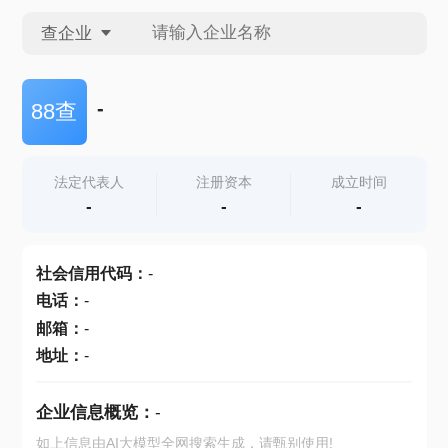
查企业
查企业
-
88查
查招投标
法定代表人
注册资本
成立时间
-
-
-
查产地
社会信用代码
：
-
电话
：
-
邮箱
：
-
地址
：
-
企业信息概览：
-
如上信息由AI大模型全网搜索生成，请甄别使用!