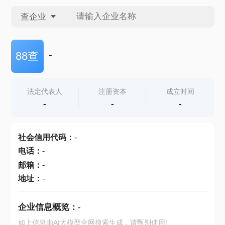
查企业
查企业
-
88查
查招投标
法定代表人
注册资本
成立时间
-
-
-
查产地
社会信用代码
：
-
电话
：
-
邮箱
：
-
地址
：
-
企业信息概览：
-
如上信息由AI大模型全网搜索生成，请甄别使用!