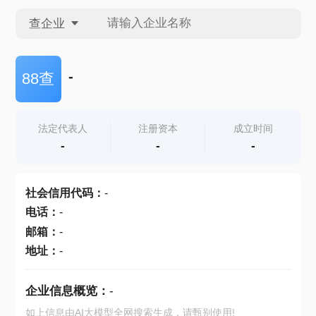
查企业
查企业
-
88查
查招投标
法定代表人
注册资本
成立时间
-
-
-
查产地
社会信用代码
：
-
电话
：
-
邮箱
：
-
地址
：
-
企业信息概览：
-
如上信息由AI大模型全网搜索生成，请甄别使用!