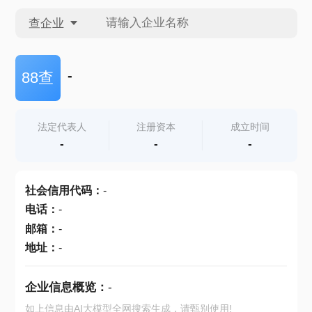
查企业
查企业
-
88查
查招投标
法定代表人
注册资本
成立时间
-
-
-
查产地
社会信用代码
：
-
电话
：
-
邮箱
：
-
地址
：
-
企业信息概览：
-
如上信息由AI大模型全网搜索生成，请甄别使用!