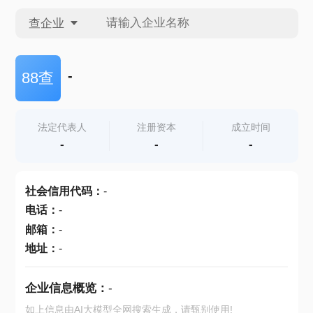
查企业
查企业
-
88查
查招投标
法定代表人
注册资本
成立时间
-
-
-
查产地
社会信用代码
：
-
电话
：
-
邮箱
：
-
地址
：
-
企业信息概览：
-
如上信息由AI大模型全网搜索生成，请甄别使用!