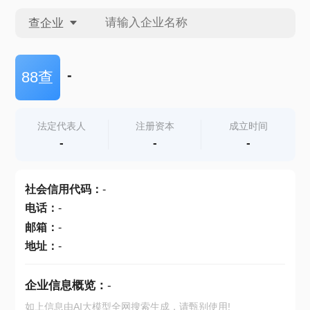
查企业
查企业
-
88查
查招投标
法定代表人
注册资本
成立时间
-
-
-
查产地
社会信用代码
：
-
电话
：
-
邮箱
：
-
地址
：
-
企业信息概览：
-
如上信息由AI大模型全网搜索生成，请甄别使用!