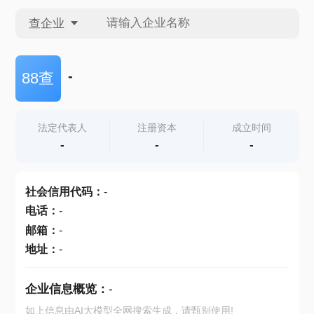
查企业
查企业
-
88查
查招投标
法定代表人
注册资本
成立时间
-
-
-
查产地
社会信用代码
：
-
电话
：
-
邮箱
：
-
地址
：
-
企业信息概览：
-
如上信息由AI大模型全网搜索生成，请甄别使用!