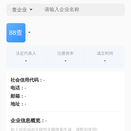
查企业
查企业
-
88查
查招投标
法定代表人
注册资本
成立时间
-
-
-
查产地
社会信用代码
：
-
电话
：
-
邮箱
：
-
地址
：
-
企业信息概览：
-
如上信息由AI大模型全网搜索生成，请甄别使用!